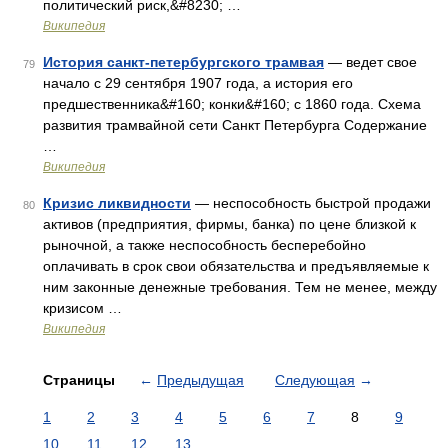
политический риск,&#8230; …
Википедия
История санкт-петербургского трамвая
— ведет свое
79
начало с 29 сентября 1907 года, а история его
предшественника&#160; конки&#160; с 1860 года. Схема
развития трамвайной сети Санкт Петербурга Содержание
…
Википедия
Кризис ликвидности
— неспособность быстрой продажи
80
активов (предприятия, фирмы, банка) по цене близкой к
рыночной, а также неспособность бесперебойно
оплачивать в срок свои обязательства и предъявляемые к
ним законные денежные требования. Тем не менее, между
кризисом …
Википедия
Страницы
←
Предыдущая
Следующая
→
1
2
3
4
5
6
7
8
9
10
11
12
13