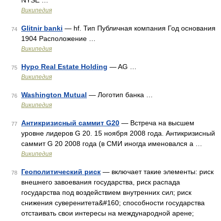
NYSE …
Википедия
Glitnir banki
— hf. Тип Публичная компания Год основания
74
1904 Расположение …
Википедия
Hypo Real Estate Holding
— AG …
75
Википедия
Washington Mutual
— Логотип банка …
76
Википедия
Антикризисный саммит G20
— Встреча на высшем
77
уровне лидеров G 20. 15 ноября 2008 года. Антикризисный
саммит G 20 2008 года (в СМИ иногда именовался а …
Википедия
Геополитический риск
— включает такие элементы: риск
78
внешнего завоевания государства, риск распада
государства под воздействием внутренних сил; риск
снижения суверенитета&#160; способности государства
отстаивать свои интересы на международной арене;